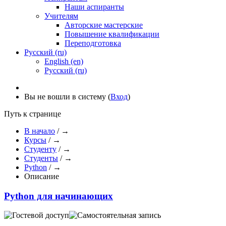
Наши аспиранты
Учителям
Авторские мастерские
Повышение квалификации
Переподготовка
Русский (ru)
English (en)
Русский (ru)
Вы не вошли в систему (
Вход
)
Путь к странице
В начало
/
→
Курсы
/
→
Студенту
/
→
Студенты
/
→
Python
/
→
Описание
Python для начинающих